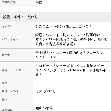
南西
主要採光面
設備・条件・こだわり
システムキッチン / 3口以上コンロ /
キッチン
給湯 / バストイレ別 / シャワー / 洗面所独
立 / シャワー付洗面台 / 温水洗浄便座 / 洗面化
バス・トイレ
粧台 / 室内洗濯機置き場 /
最上階 / バルコニー / 南西向き / フローリン
住空間
グ / エアコン /
クロゼット / シューズボックス / 収納スペー
ス / TVインターホン / CATV / ネット使用料不
設備・サービス
要 /
特徴
ガス:プロパン
条件・その他
-
備考
昭和小学校
小学校区