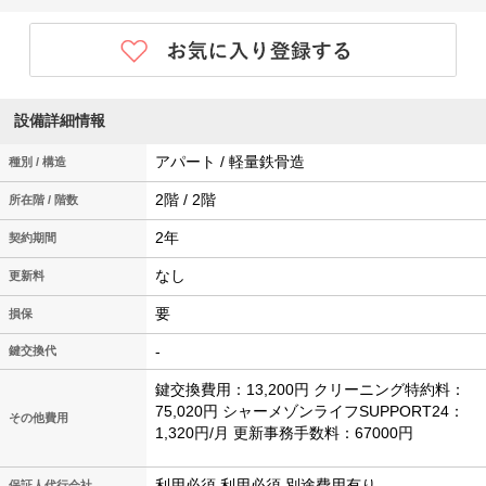
設備詳細情報
アパート / 軽量鉄骨造
種別 / 構造
2階 / 2階
所在階 / 階数
2年
契約期間
なし
更新料
要
損保
-
鍵交換代
鍵交換費用：13,200円 クリーニング特約料：
75,020円 シャーメゾンライフSUPPORT24：
その他費用
1,320円/月 更新事務手数料：67000円
利用必須 利用必須 別途費用有り
保証人代行会社