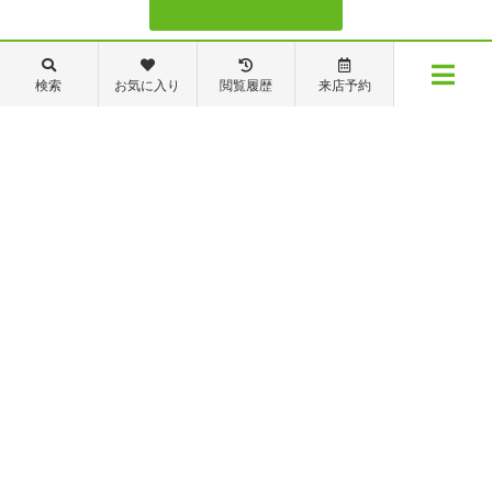
088-821-7272
検索
お気に入り
閲覧履歴
来店予約
メニュー
【営業時間】営業部：9～19時 管理・修繕部：9～18時
【定休日】日・祝日 夏季休業 年末年始
物件検索
閲覧履歴
お気に入り
保存した条件
※ピタットハウスの加盟店は独立自営であり、各店舗の責任のもと運営をしておりま
す。尚、建築・リフォーム等の請負業につきましては、有限会社秦ホームの責任のもと