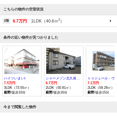
こちらの物件の空室状況
2
2階
6.7万円
1LDK（40.6ｍ
）
条件の近い物件が見つかりました
ハイツいまいⅠ
シャーメゾン北久保Ｂ棟
7.5万円
6.7万円
7.1万円
3LDK（73.55㎡）
2LDK（50.81㎡）
2LDK（59.28㎡）
薊野
/徒歩10分
薊野
/徒歩16分
薊野
/徒歩15分
今まで閲覧した物件