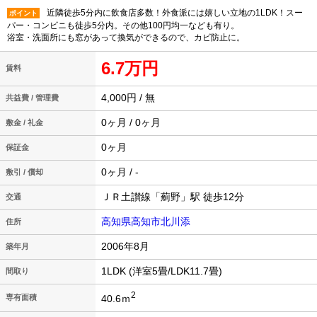
近隣徒歩5分内に飲食店多数！外食派には嬉しい立地の1LDK！スー
ポイント
パー・コンビニも徒歩5分内。その他100円均一なども有り。
浴室・洗面所にも窓があって換気ができるので、カビ防止に。
6.7万円
賃料
4,000円 / 無
共益費 / 管理費
0ヶ月 / 0ヶ月
敷金 / 礼金
0ヶ月
保証金
0ヶ月 / -
敷引 / 償却
ＪＲ土讃線「薊野」駅 徒歩12分
交通
高知県高知市北川添
住所
2006年8月
築年月
1LDK (洋室5畳/LDK11.7畳)
間取り
2
40.6ｍ
専有面積