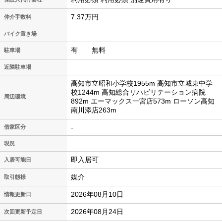
7.37万円
仲介手数料
バイク置き場
有 無料
駐車場
近隣駐車場
高知市立昭和小学校1955m 高知市立城東中学
校1244m 高知総合リハビリテーション病院
周辺環境
892m エーマックス一宮店573m ローソン高知
南川添店263m
-
借家区分
現況
即入居可
入居可能日
媒介
取引態様
2026年08月10日
情報更新日
2026年08月24日
次回更新予定日