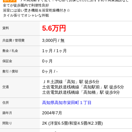
ＪＲ高知駅すぐ近く！中心部でお探しの方におすすめ☆商業施設など
ポイント
全てが徒歩圏内で利便性良好
浴室には追い焚き機能＆浴室乾燥機付き☆
タイル張りでオシャレな外観
5.6万円
賃料
3,000円 / 無
共益費 / 管理費
1ヶ月 / 1ヶ月
敷金 / 礼金
0ヶ月
保証金
0ヶ月 / -
敷引 / 償却
ＪＲ土讃線「高知」駅 徒歩5分
土佐電気鉄道桟橋線「高知駅前」駅 徒歩5分
交通
土佐電気鉄道桟橋線「高知橋」駅 徒歩9分
高知県高知市栄田町１丁目
住所
2004年7月
築年月
2K (洋室6.5畳/和室4.5畳/K2.3畳)
間取り