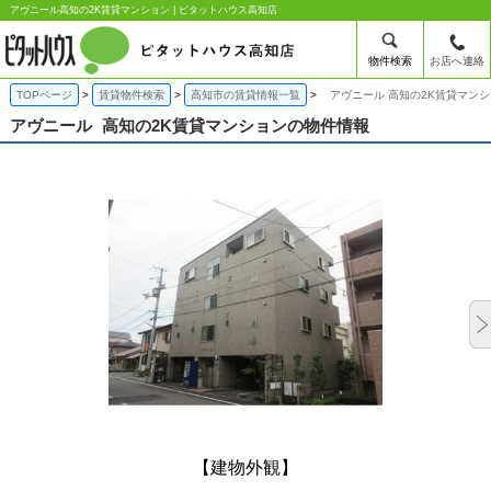
アヴニール高知の2K賃貸マンション | ピタットハウス高知店
物件検索
お店へ連絡
TOPページ
賃貸物件検索
高知市の賃貸情報一覧
アヴニール 高知の2K賃貸マン
アヴニール
高知の2K賃貸マンションの物件情報
【建物外観】