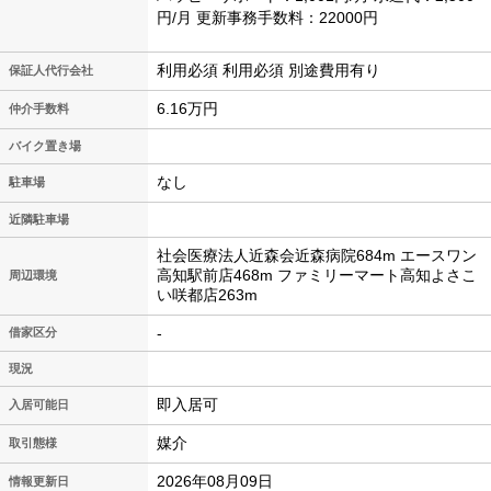
円/月 更新事務手数料：22000円
利用必須 利用必須 別途費用有り
保証人代行会社
6.16万円
仲介手数料
バイク置き場
なし
駐車場
近隣駐車場
社会医療法人近森会近森病院684m エースワン
高知駅前店468m ファミリーマート高知よさこ
周辺環境
い咲都店263m
-
借家区分
現況
即入居可
入居可能日
媒介
取引態様
2026年08月09日
情報更新日