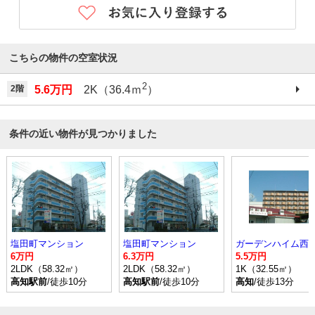
こちらの物件の空室状況
2
2階
5.6万円
2K（36.4ｍ
）
条件の近い物件が見つかりました
塩田町マンション
塩田町マンション
ガーデンハイム西
6万円
6.3万円
5.5万円
2LDK（58.32㎡）
2LDK（58.32㎡）
1K（32.55㎡）
高知駅前
/徒歩10分
高知駅前
/徒歩10分
高知
/徒歩13分