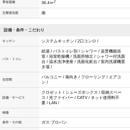
2
36.4ｍ
専有面積
南
主要採光面
設備・条件・こだわり
システムキッチン / 2口コンロ /
キッチン
給湯 / バストイレ別 / シャワー / 追焚機能浴
室 / 浴室乾燥機 / 洗面所独立 / シャワー付洗面
バス・トイレ
台 / 温水洗浄便座 / 洗面化粧台 / 室内洗濯機置
き場 /
バルコニー / 南向き / フローリング / エアコ
住空間
ン /
クロゼット / シューズボックス / 収納スペー
ス / 光ファイバー / CATV / ネット使用料不
設備・サービス
要 / LAN /
特徴
ガス:プロパン
条件・その他