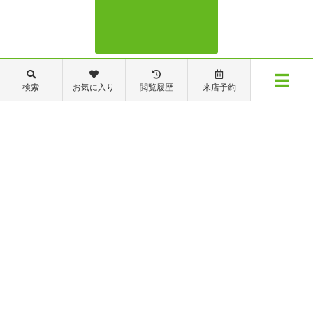
088-821-7272
検索
お気に入り
閲覧履歴
来店予約
メニュー
【営業時間】営業部：9～19時 管理・修繕部：9～18時
【定休日】日・祝日 夏季休業 年末年始
物件検索
閲覧履歴
お気に入り
保存した条件
※ピタットハウスの加盟店は独立自営であり、各店舗の責任のもと運営をしておりま
す。尚、建築・リフォーム等の請負業につきましては、有限会社秦ホームの責任のもと