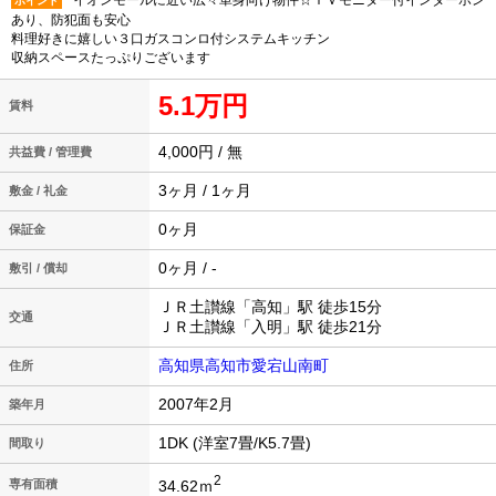
イオンモールに近い広々単身向け物件☆ＴＶモニター付インターホン
ポイント
あり、防犯面も安心
料理好きに嬉しい３口ガスコンロ付システムキッチン
収納スペースたっぷりございます
5.1万円
賃料
4,000円 / 無
共益費 / 管理費
3ヶ月 / 1ヶ月
敷金 / 礼金
0ヶ月
保証金
0ヶ月 / -
敷引 / 償却
ＪＲ土讃線「高知」駅 徒歩15分
交通
ＪＲ土讃線「入明」駅 徒歩21分
高知県高知市愛宕山南町
住所
2007年2月
築年月
1DK (洋室7畳/K5.7畳)
間取り
2
34.62ｍ
専有面積