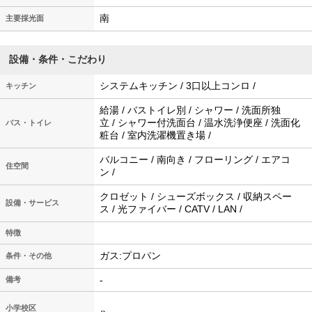
南
主要採光面
設備・条件・こだわり
システムキッチン / 3口以上コンロ /
キッチン
給湯 / バストイレ別 / シャワー / 洗面所独
立 / シャワー付洗面台 / 温水洗浄便座 / 洗面化
バス・トイレ
粧台 / 室内洗濯機置き場 /
バルコニー / 南向き / フローリング / エアコ
住空間
ン /
クロゼット / シューズボックス / 収納スペー
設備・サービス
ス / 光ファイバー / CATV / LAN /
特徴
ガス:プロパン
条件・その他
-
備考
小学校区