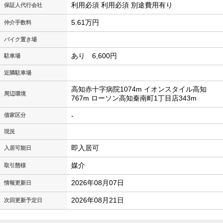
利用必須 利用必須 別途費用有り
保証人代行会社
5.61万円
仲介手数料
バイク置き場
あり 6,600円
駐車場
近隣駐車場
高知赤十字病院1074m イオンスタイル高知
周辺環境
767m ローソン高知秦南町1丁目店343m
-
借家区分
現況
即入居可
入居可能日
媒介
取引態様
2026年08月07日
情報更新日
2026年08月21日
次回更新予定日