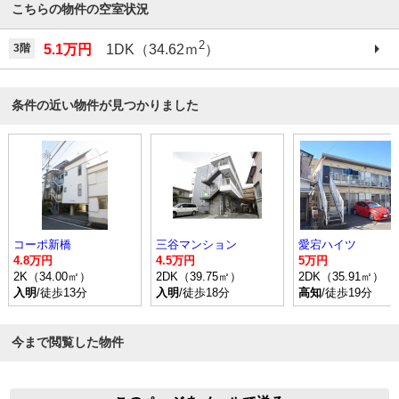
こちらの物件の空室状況
2
3階
5.1万円
1DK（34.62ｍ
）
条件の近い物件が見つかりました
コーポ新橋
三谷マンション
愛宕ハイツ
4.8万円
4.5万円
5万円
2K（34.00㎡）
2DK（39.75㎡）
2DK（35.91㎡）
入明
/徒歩13分
入明
/徒歩18分
高知
/徒歩19分
今まで閲覧した物件