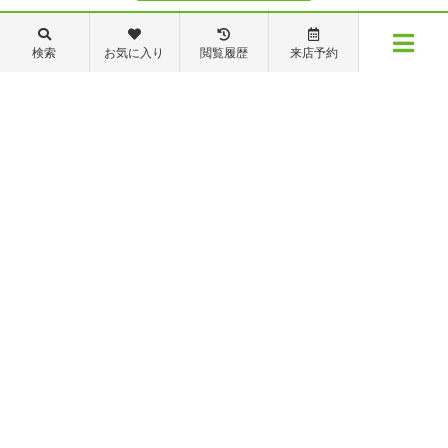
088-821-7272
検索
お気に入り
閲覧履歴
来店予約
メニュー
【営業時間】営業部：9～19時 管理・修繕部：9～18時
【定休日】日・祝日 夏季休業 年末年始
物件検索
閲覧履歴
お気に入り
保存した条件
※ピタットハウスの加盟店は独立自営であり、各店舗の責任のもと運営をしておりま
す。尚、建築・リフォーム等の請負業につきましては、有限会社秦ホームの責任のもと