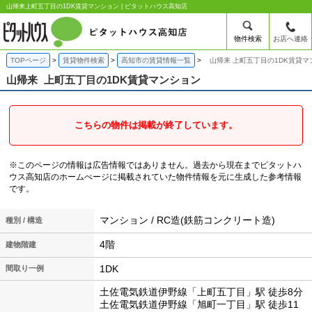
山帰来上町五丁目の1DK賃貸マンション | ピタットハウス高知店
物件検索
お店へ連絡
TOPページ
賃貸物件検索
高知市の賃貸情報一覧
山帰来 上町五丁目の1DK賃貸マ
山帰来
上町五丁目の1DK賃貸マンション
こちらの物件は掲載が終了しています。
※このページの情報は広告情報ではありません。過去から現在までピタットハ
ウス高知店のホームぺージに掲載されていた物件情報を元に生成した参考情報
です。
マンション / RC造(鉄筋コンクリート造)
種別 / 構造
4階
建物階建
1DK
間取り一例
土佐電気鉄道伊野線「上町五丁目」駅 徒歩8分
土佐電気鉄道伊野線「旭町一丁目」駅 徒歩11