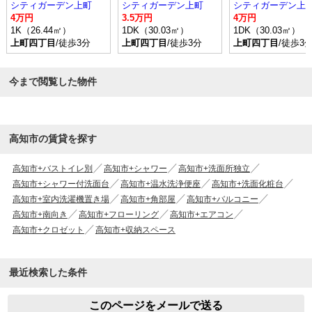
シティガーデン上町
シティガーデン上町
シティガーデン上
4万円
3.5万円
4万円
1K（26.44㎡）
1DK（30.03㎡）
1DK（30.03㎡）
上町四丁目
/徒歩3分
上町四丁目
/徒歩3分
上町四丁目
/徒歩3
今まで閲覧した物件
高知市の賃貸を探す
高知市+バストイレ別
高知市+シャワー
高知市+洗面所独立
高知市+シャワー付洗面台
高知市+温水洗浄便座
高知市+洗面化粧台
高知市+室内洗濯機置き場
高知市+角部屋
高知市+バルコニー
高知市+南向き
高知市+フローリング
高知市+エアコン
高知市+クロゼット
高知市+収納スペース
最近検索した条件
このページをメールで送る