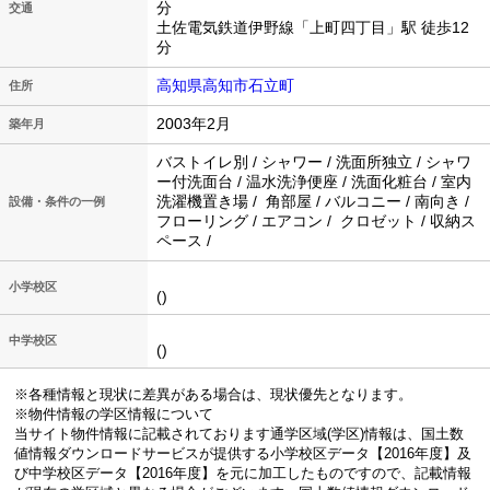
分
交通
土佐電気鉄道伊野線「上町四丁目」駅 徒歩12
分
高知県高知市石立町
住所
2003年2月
築年月
バストイレ別 / シャワー / 洗面所独立 / シャワ
ー付洗面台 / 温水洗浄便座 / 洗面化粧台 / 室内
洗濯機置き場 / 角部屋 / バルコニー / 南向き /
設備・条件の一例
フローリング / エアコン / クロゼット / 収納ス
ペース /
小学校区
()
中学校区
()
※各種情報と現状に差異がある場合は、現状優先となります。
※物件情報の学区情報について
当サイト物件情報に記載されております通学区域(学区)情報は、国土数
値情報ダウンロードサービスが提供する小学校区データ【2016年度】及
び中学校区データ【2016年度】を元に加工したものですので、記載情報