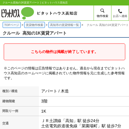
クルール高知の1K賃貸アパート | ピタットハウス高知店
物件検索
お店へ連絡
TOPページ
賃貸物件検索
高知市の賃貸情報一覧
クルール 高知の1K賃貸アパート
クルール
高知の1K賃貸アパート
こちらの物件は掲載が終了しています。
※このページの情報は広告情報ではありません。過去から現在までピタットハ
ウス高知店のホームぺージに掲載されていた物件情報を元に生成した参考情報
です。
アパート / 木造
種別 / 構造
3階
建物階建
1K
間取り一例
ＪＲ土讃線「高知」駅 徒歩24分
交通
土佐電気鉄道後免線「菜園場町」駅 徒歩7分