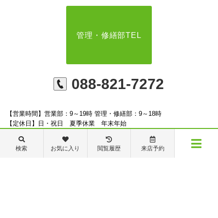
管理・修繕部TEL
088-821-7272
【営業時間】営業部：9～19時 管理・修繕部：9～18時
【定休日】日・祝日 夏季休業 年末年始
検索
お気に入り
閲覧履歴
来店予約
メニュー
※ピタットハウスの加盟店は独立自営であり、各店舗の責任のもと運営をしておりま
物件検索
閲覧履歴
お気に入り
保存した条件
す。尚、建築・リフォーム等の請負業につきましては、有限会社秦ホームの責任のもと