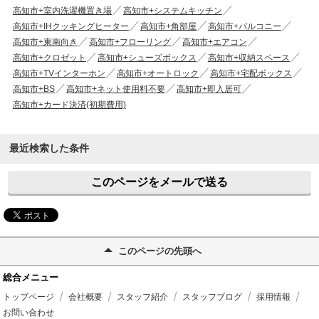
高知市+室内洗濯機置き場
高知市+システムキッチン
高知市+IHクッキングヒーター
高知市+角部屋
高知市+バルコニー
高知市+東南向き
高知市+フローリング
高知市+エアコン
高知市+クロゼット
高知市+シューズボックス
高知市+収納スペース
高知市+TVインターホン
高知市+オートロック
高知市+宅配ボックス
高知市+BS
高知市+ネット使用料不要
高知市+即入居可
高知市+カード決済(初期費用)
最近検索した条件
このページをメールで送る
このページの先頭へ
総合メニュー
トップページ
会社概要
スタッフ紹介
スタッフブログ
採用情報
お問い合わせ