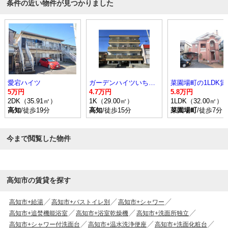
条件の近い物件が見つかりました
愛宕ハイツ
ガーデンハイツいちのみや
5万円
4.7万円
5.8万円
2DK（35.91㎡）
1K（29.00㎡）
1LDK（32.00㎡）
高知
/徒歩19分
高知
/徒歩15分
菜園場町
/徒歩7分
今まで閲覧した物件
高知市の賃貸を探す
高知市+給湯
高知市+バストイレ別
高知市+シャワー
高知市+追焚機能浴室
高知市+浴室乾燥機
高知市+洗面所独立
高知市+シャワー付洗面台
高知市+温水洗浄便座
高知市+洗面化粧台