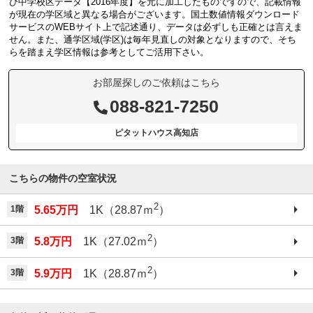
び中学校区データ【2016年度】を元に加工したものですので、記載情報
が現在の学区域と異なる場合がございます。国土数値情報ダウンロード
サービスのWEBサイト上で記述通り、データは必ずしも正確とは言えま
せん。また、通学区域(学区)は毎年見直しの対象となりますので、そち
らを踏まえ学区情報は参考としてご活用下さい。
お部屋探しのご依頼はこちら
088-821-7250
ピタットハウス高知店
こちらの物件の空室状況
2
1階
5.65万円
1K（28.87ｍ
）
2
3階
5.8万円
1K（27.02ｍ
）
2
3階
5.9万円
1K（28.87ｍ
）