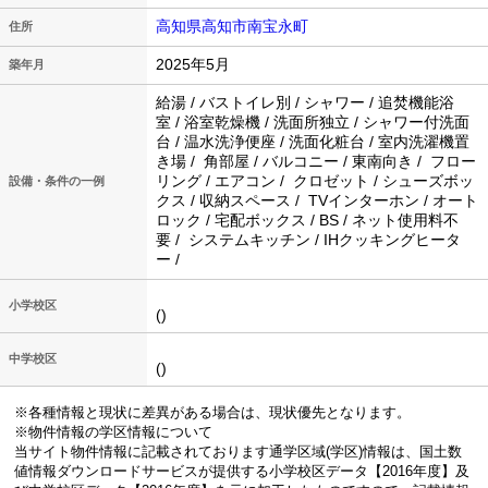
高知県高知市南宝永町
住所
2025年5月
築年月
給湯 / バストイレ別 / シャワー / 追焚機能浴
室 / 浴室乾燥機 / 洗面所独立 / シャワー付洗面
台 / 温水洗浄便座 / 洗面化粧台 / 室内洗濯機置
き場 / 角部屋 / バルコニー / 東南向き / フロー
リング / エアコン / クロゼット / シューズボッ
設備・条件の一例
クス / 収納スペース / TVインターホン / オート
ロック / 宅配ボックス / BS / ネット使用料不
要 / システムキッチン / IHクッキングヒータ
ー /
小学校区
()
中学校区
()
※各種情報と現状に差異がある場合は、現状優先となります。
※物件情報の学区情報について
当サイト物件情報に記載されております通学区域(学区)情報は、国土数
値情報ダウンロードサービスが提供する小学校区データ【2016年度】及