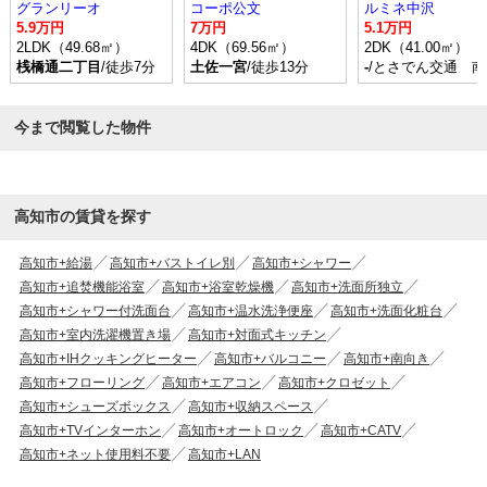
グランリーオ
コーポ公文
ルミネ中沢
5.9万円
7万円
5.1万円
2LDK（49.68㎡）
4DK（69.56㎡）
2DK（41.00㎡）
桟橋通二丁目
/徒歩7分
土佐一宮
/徒歩13分
-
/とさでん交通 
今まで閲覧した物件
高知市の賃貸を探す
高知市+給湯
高知市+バストイレ別
高知市+シャワー
高知市+追焚機能浴室
高知市+浴室乾燥機
高知市+洗面所独立
高知市+シャワー付洗面台
高知市+温水洗浄便座
高知市+洗面化粧台
高知市+室内洗濯機置き場
高知市+対面式キッチン
高知市+IHクッキングヒーター
高知市+バルコニー
高知市+南向き
高知市+フローリング
高知市+エアコン
高知市+クロゼット
高知市+シューズボックス
高知市+収納スペース
高知市+TVインターホン
高知市+オートロック
高知市+CATV
高知市+ネット使用料不要
高知市+LAN