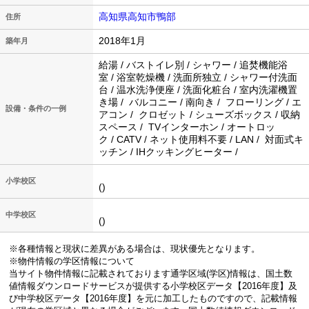
高知県高知市鴨部
住所
2018年1月
築年月
給湯 / バストイレ別 / シャワー / 追焚機能浴
室 / 浴室乾燥機 / 洗面所独立 / シャワー付洗面
台 / 温水洗浄便座 / 洗面化粧台 / 室内洗濯機置
き場 / バルコニー / 南向き / フローリング / エ
設備・条件の一例
アコン / クロゼット / シューズボックス / 収納
スペース / TVインターホン / オートロッ
ク / CATV / ネット使用料不要 / LAN / 対面式キ
ッチン / IHクッキングヒーター /
小学校区
()
中学校区
()
※各種情報と現状に差異がある場合は、現状優先となります。
※物件情報の学区情報について
当サイト物件情報に記載されております通学区域(学区)情報は、国土数
値情報ダウンロードサービスが提供する小学校区データ【2016年度】及
び中学校区データ【2016年度】を元に加工したものですので、記載情報