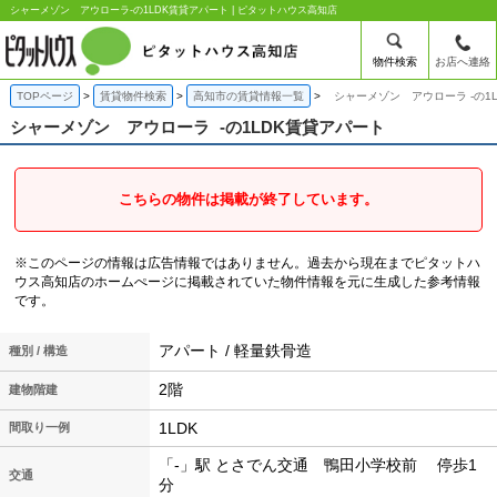
シャーメゾン アウローラ-の1LDK賃貸アパート | ピタットハウス高知店
物件検索
お店へ連絡
TOPページ
賃貸物件検索
高知市の賃貸情報一覧
シャーメゾン アウローラ -の1
シャーメゾン アウローラ
-の1LDK賃貸アパート
こちらの物件は掲載が終了しています。
※このページの情報は広告情報ではありません。過去から現在までピタットハ
ウス高知店のホームぺージに掲載されていた物件情報を元に生成した参考情報
です。
アパート / 軽量鉄骨造
種別 / 構造
2階
建物階建
1LDK
間取り一例
「-」駅 とさでん交通 鴨田小学校前 停歩1
交通
分