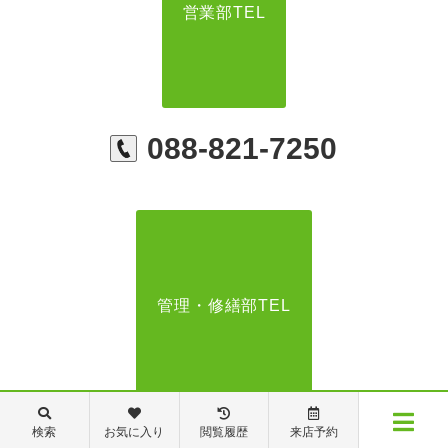
営業部TEL
088-821-7250
管理・修繕部TEL
088-821-7272
検索
お気に入り
閲覧履歴
来店予約