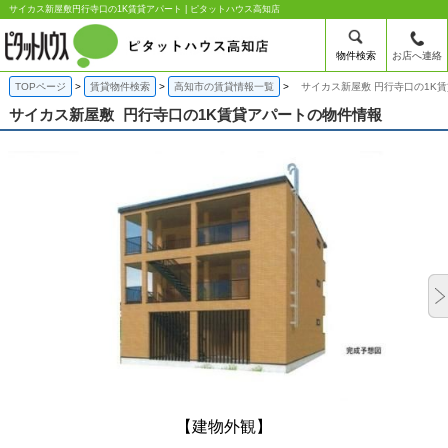
サイカス新屋敷円行寺口の1K賃貸アパート | ピタットハウス高知店
物件検索
お店へ連絡
TOPページ
賃貸物件検索
高知市の賃貸情報一覧
サイカス新屋敷 円行寺口の1K
サイカス新屋敷
円行寺口の1K賃貸アパートの物件情報
【建物外観】