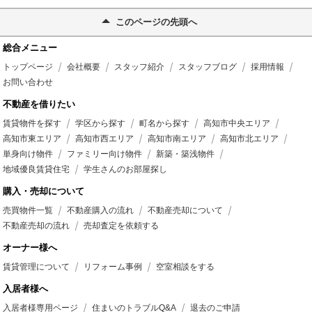
このページの先頭へ
総合メニュー
トップページ
会社概要
スタッフ紹介
スタッフブログ
採用情報
お問い合わせ
不動産を借りたい
賃貸物件を探す
学区から探す
町名から探す
高知市中央エリア
高知市東エリア
高知市西エリア
高知市南エリア
高知市北エリア
単身向け物件
ファミリー向け物件
新築・築浅物件
地域優良賃貸住宅
学生さんのお部屋探し
購入・売却について
売買物件一覧
不動産購入の流れ
不動産売却について
不動産売却の流れ
売却査定を依頼する
オーナー様へ
賃貸管理について
リフォーム事例
空室相談をする
入居者様へ
入居者様専用ページ
住まいのトラブルQ&A
退去のご申請