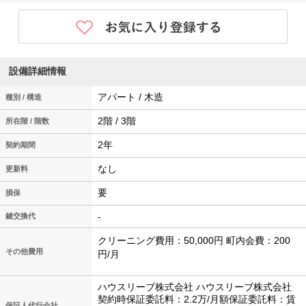
設備詳細情報
アパート / 木造
種別 / 構造
2階 / 3階
所在階 / 階数
2年
契約期間
なし
更新料
要
損保
-
鍵交換代
クリーニング費用：50,000円 町内会費：200
その他費用
円/月
ハウスリーブ株式会社 ハウスリーブ株式会社
契約時保証委託料：2.2万/月額保証委託料：賃
保証人代行会社