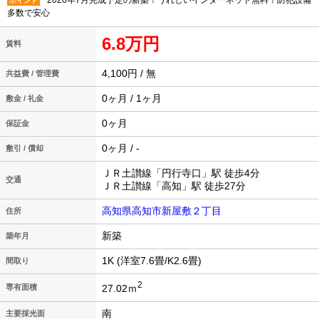
2026年7月完成予定の新築！うれしいインターネット無料！防犯設備
ポイント
多数で安心
6.8万円
賃料
4,100円 / 無
共益費 / 管理費
0ヶ月 / 1ヶ月
敷金 / 礼金
0ヶ月
保証金
0ヶ月 / -
敷引 / 償却
ＪＲ土讃線「円行寺口」駅 徒歩4分
交通
ＪＲ土讃線「高知」駅 徒歩27分
高知県高知市新屋敷２丁目
住所
新築
築年月
1K (洋室7.6畳/K2.6畳)
間取り
2
27.02ｍ
専有面積
南
主要採光面