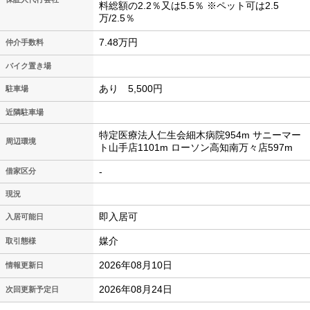
料総額の2.2％又は5.5％ ※ペット可は2.5
万/2.5％
7.48万円
仲介手数料
バイク置き場
あり 5,500円
駐車場
近隣駐車場
特定医療法人仁生会細木病院954m サニーマー
周辺環境
ト山手店1101m ローソン高知南万々店597m
-
借家区分
現況
即入居可
入居可能日
媒介
取引態様
2026年08月10日
情報更新日
2026年08月24日
次回更新予定日