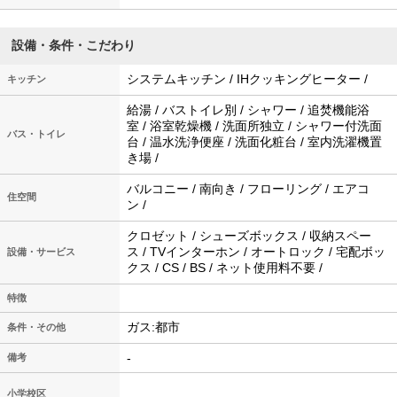
設備・条件・こだわり
システムキッチン / IHクッキングヒーター /
キッチン
給湯 / バストイレ別 / シャワー / 追焚機能浴
室 / 浴室乾燥機 / 洗面所独立 / シャワー付洗面
バス・トイレ
台 / 温水洗浄便座 / 洗面化粧台 / 室内洗濯機置
き場 /
バルコニー / 南向き / フローリング / エアコ
住空間
ン /
クロゼット / シューズボックス / 収納スペー
ス / TVインターホン / オートロック / 宅配ボッ
設備・サービス
クス / CS / BS / ネット使用料不要 /
特徴
ガス:都市
条件・その他
-
備考
小学校区